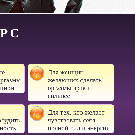
УРС
не
Для женщин,
ргазмы
желающих сделать
чиной
оргазмы ярче и
сильнее
Для тех, кто желает
будить
чувствовать себя
ность
полной сил и энергии