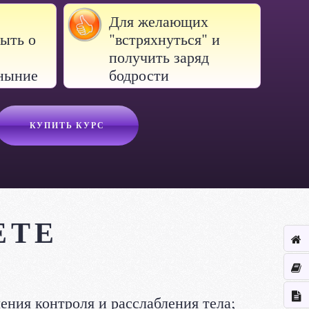
Для желающих
ыть о
"встряхнуться" и
получить заряд
уныние
бодрости
КУПИТЬ КУРС
ЕТЕ
ения контроля и расслабления тела;