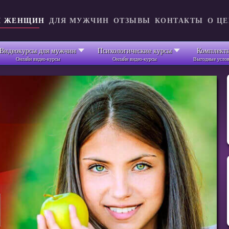
Я ЖЕНЩИН
ДЛЯ МУЖЧИН
ОТЗЫВЫ
КОНТАКТЫ
О Ц
Видеокурсы для мужчин
Психологические курсы
Комплект
Онлайн видео-курсы
Онлайн видео-курсы
Выгодные усло