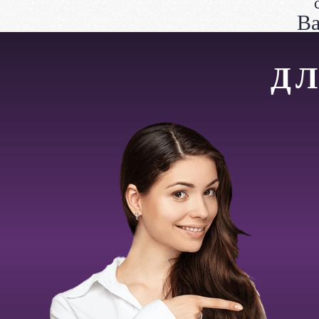
Ва
ДЛ