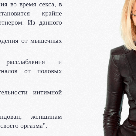
я во время секса, в
тановится крайне
тнером. Из данного
ждения от мышечных
расслабления и
игналов от половых
ельности интимной
дован, женщинам
своего оргазма".