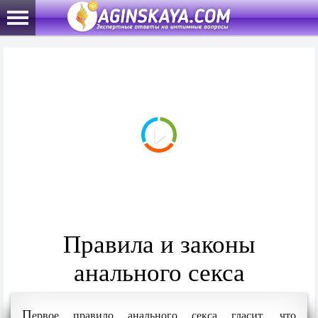
Правила и законы
анального секса
П
ервое правило анального секса гласит, что