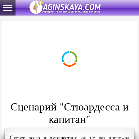
Сценарий "Стюардесса и
капитан"
С
корее всего в путешествии он не раз провожал